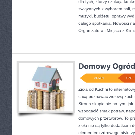
dla tych, którzy szukają konk
związanych z wyborem sali, me
muzyki, budżetu, oprawy wyd
całego spotkania. Nowości na
Organizatora i Miejsca z Klim
ADMIN
CZE - 
Zioła od Kuchni to internetow
chcą poznawać ziołową kuchn
Strona skupia się na tym, ja
wzbogacić smak potraw, napo
domowych przetworów. To pra
zioła nie są tylko dodatkiem d
elementem zdrowego stylu życ