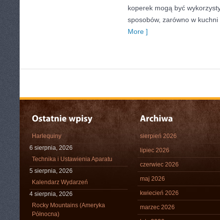
koperek mogą być wykorzysty
sposobów, zarówno w kuchni tr
More ]
Harlequiny
sierpień 2026
6 sierpnia, 2026
lipiec 2026
Technika i Ustawienia Aparatu
czerwiec 2026
5 sierpnia, 2026
maj 2026
Kalendarz Wydarzeń
kwiecień 2026
4 sierpnia, 2026
Rocky Mountains (Ameryka
marzec 2026
Północna)