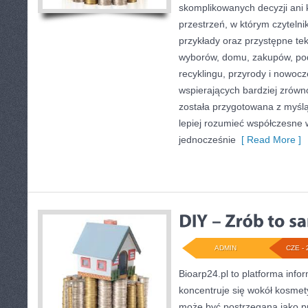
skomplikowanych decyzji ani
przestrzeń, w którym czyteln
przykłady oraz przystępne te
wyborów, domu, zakupów, podr
recyklingu, przyrody i nowoc
wspierających bardziej zrówn
została przygotowana z myślą
lepiej rozumieć współczesne
jednocześnie
[ Read More ]
ADMIN
CZE - 
Bioarp24.pl to platforma info
koncentruje się wokół kosme
może być postrzegana jako pr