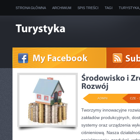
STRONA GŁÓWNA
ARCHIWUM
SPIS TREŚCI
TAGI
TURYSTYKA
ADMIN
CZE - 
Tworzymy innowacyjne rozwią
zakładów produkcyjnych, dost
systemy oraz urządzenia wyko
ciśnieniową. Nasza działalnoś