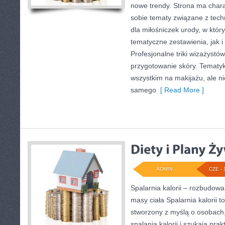
nowe trendy. Strona ma chara
sobie tematy związane z tech
dla miłośniczek urody, w kt
tematyczne zestawienia, jak i
Profesjonalne triki wizażystów
przygotowanie skóry. Tematyk
wszystkim na makijażu, ale ni
samego
[ Read More ]
ADMIN
CZE - 
Spalarnia kalorii – rozbudow
masy ciała Spalarnia kalorii t
stworzony z myślą o osobach
spalania kalorii i szukają pra