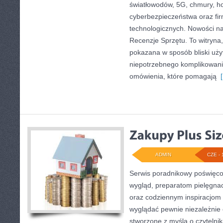
światłowodów, 5G, chmury, ho
cyberbezpieczeństwa oraz fi
technologicznych. Nowości na s
Recenzje Sprzętu. To witryna,
pokazana w sposób bliski uży
niepotrzebnego komplikowania
omówienia, które pomagają
[
ADMIN
CZE - 
Serwis poradnikowy poświęco
wygląd, preparatom pielęgna
oraz codziennym inspiracjom 
wyglądać pewnie niezależnie 
stworzone z myślą o czytelnik