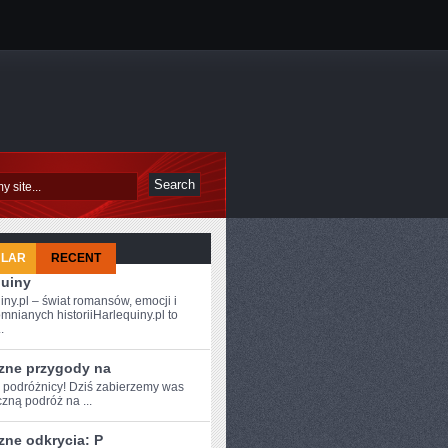
ULAR
RECENT
quiny
iny.pl – świat romansów, emocji i
mnianych historiiHarlequiny.pl to
.
zne przygody na
e podróżnicy!​ Dziś zabierzemy⁣ was
zną podróż na ...
zne odkrycia: P