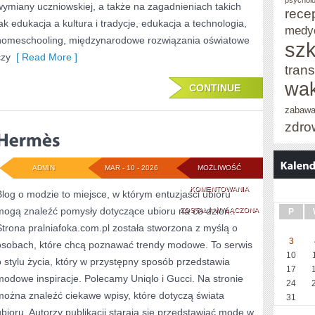
psycholo
wymiany uczniowskiej, a także na zagadnieniach takich
rece
jak edukacja a kultura i tradycje, edukacja a technologia,
medy
homeschooling, międzynarodowe rozwiązania oświatowe
szk
czy
[ Read More ]
trans
wak
CONTINUE
zabaw
zdro
ADMIN
MAR - 10 - 2026
MOŻLIWOŚĆ
HERMÈS
KOMENTOWANIA
Blog o modzie to miejsce, w którym entuzjaści ubioru
mogą znaleźć pomysły dotyczące ubioru na co dzień.
ZOSTAŁA WYŁĄCZONA
P
Strona pralniafoka.com.pl została stworzona z myślą o
3
osobach, które chcą poznawać trendy modowe. To serwis
10
o stylu życia, który w przystępny sposób przedstawia
17
modowe inspiracje. Polecamy Uniqlo i Gucci. Na stronie
24
można znaleźć ciekawe wpisy, które dotyczą świata
31
ubioru. Autorzy publikacji starają się przedstawiać modę w