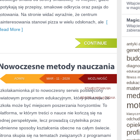
Witajci
spotykają się przepisy, smakowe odkrycia oraz pasja do
w magic
gotowania. Na stronie widać wyraźnie, że centrum
Magic
zainteresowania stanowi pizza w wielu odsłonach, ale
[
Witajcie
Read More ]
zabiera
CONTINUE
antyki
genet
bud
diagno
edukacja
fitness 
ADMIN
MAR - 11 - 2026
MOŻLIWOŚĆ
edukac
mater
NOWOCZESNE
KOMENTOWANIA
szkolakamionka.pl to nowoczesny serwis poświęcony
med
światowym programom edukacyjnym, który pokazuje, że
METODY
ZOSTAŁA WYŁĄCZONA
mot
szkoła może być miejscem poszerzania horyzontów. To
NAUCZANIA
platforma, w którym treści o nauce nie kończą się na
klasycz
odchud
jednej perspektywie, lecz prowadzą czytelnika przez
opie
odmienne sposoby kształcenia obecne na całym świecie.
prof
Strona skupia się na tematach związanych z programami