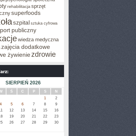
gia
pty
sprzęt
rehabilitacja
superfoods
czny
oła
szpital
sztuka cyfrowa
port publiczny
acje
wiedza medyczna
zajęcia dodatkowe
a
zdrowie
we żywienie
SIERPIEŃ 2026
W
Ś
C
P
S
N
1
2
4
5
6
7
8
9
11
12
13
14
15
16
18
19
20
21
22
23
25
26
27
28
29
30