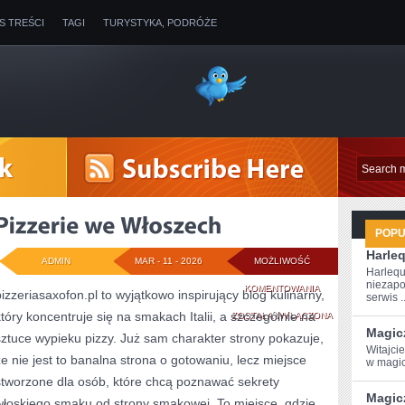
IS TREŚCI
TAGI
TURYSTYKA, PODRÓŻE
POP
Harle
ADMIN
MAR - 11 - 2026
MOŻLIWOŚĆ
Harlequ
niezapo
PIZZERIE
KOMENTOWANIA
pizzeriasaxofon.pl to wyjątkowo inspirujący blog kulinarny,
serwis ..
który koncentruje się na smakach Italii, a szczególnie na
WE
ZOSTAŁA WYŁĄCZONA
Magic
sztuce wypieku pizzy. Już sam charakter strony pokazuje,
WŁOSZECH
Witajci
że nie jest to banalna strona o gotowaniu, lecz miejsce
w magic
stworzone dla osób, które chcą poznawać sekrety
Magic
włoskiego smaku od strony smakowej. To miejsce, gdzie