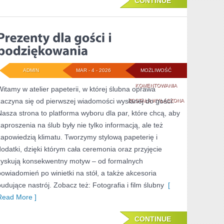
CONTINUE
ADMIN
MAR - 4 - 2026
MOŻLIWOŚĆ
PREZENTY
KOMENTOWANIA
Witamy w atelier papeterii, w której ślubna oprawa
zaczyna się od pierwszej wiadomości wysłanej do gości.
DLA
ZOSTAŁA WYŁĄCZONA
Nasza strona to platforma wyboru dla par, które chcą, aby
GOŚCI
zaproszenia na ślub były nie tylko informacją, ale też
I
zapowiedzią klimatu. Tworzymy stylową papeterię i
PODZIĘKOWANIA
dodatki, dzięki którym cała ceremonia oraz przyjęcie
zyskują konsekwentny motyw – od formalnych
powiadomień po winietki na stół, a także akcesoria
budujące nastrój. Zobacz też: Fotografia i film ślubny
[
Read More ]
CONTINUE