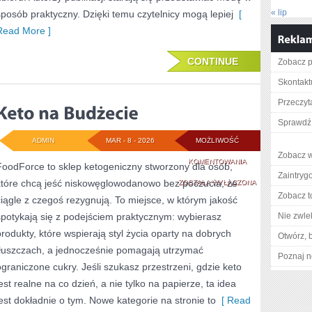
« lip
sposób praktyczny. Dzięki temu czytelnicy mogą lepiej
[
Read More ]
CONTINUE
Zobacz pe
Skontaktu
Przeczyta
Sprawdź 
ADMIN
MAR - 8 - 2026
MOŻLIWOŚĆ
Zobacz w
KETO
KOMENTOWANIA
FoodForce to sklep ketogeniczny stworzony dla osób,
Zaintry
które chcą jeść niskowęglowodanowo bez poczucia, że
NA
ZOSTAŁA WYŁĄCZONA
Zobacz t
ciągle z czegoś rezygnują. To miejsce, w którym jakość
BUDŻECIE
spotykają się z podejściem praktycznym: wybierasz
Nie zwlek
produkty, które wspierają styl życia oparty na dobrych
Otwórz, 
tłuszczach, a jednocześnie pomagają utrzymać
Poznaj n
ograniczone cukry. Jeśli szukasz przestrzeni, gdzie keto
jest realne na co dzień, a nie tylko na papierze, ta idea
jest dokładnie o tym. Nowe kategorie na stronie to
[ Read