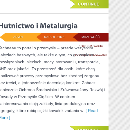
CONTINUE
ADMIN
MAR - 8 - 2026
MOŻLIWOŚĆ
HUTNICTWO
KOMENTOWANIA
Techneau to portal o przemyśle – przede wszystkim
gałęziach bazowych, ale także o tym, co go wspiera:
I
ZOSTAŁA WYŁĄCZONA
rozwiązaniach, sieciach, mocy, sterowaniu, transporcie,
METALURGIA
BHP oraz jakości. To przestrzeń dla osób, które chcą
analizować procesy przemysłowe bez zbędnej żargonu
bez treści, a jednocześnie doceniają konkret. Zobacz
koniecznie Ochrona Środowiska i Zrównoważony Rozwój i
Zawody w Przemyśle Ciężkim. W centrum
zainteresowania stoją zakłady, linia produkcyjna oraz
agregaty, które robią ciężki kawałek zadania w
[ Read
More ]