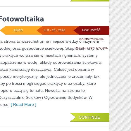
ADMIN
LUT - 26 - 2026
MOŻLIWOŚĆ
FOTOWOLTAIKA
KOMENTOWANIA
Ta strona to wszechstronne miejsce wiedzy o inżynierii
wodnej oraz gospodarce ściekowej. Skupia się na tym, co
ZOSTAŁA WYŁĄCZONA
w praktyce wdraża się w miastach i gminach: systemy
zaopatrzenia w wodę, układy odprowadzania ścieków, a
także kanalizację deszczową. Całość jest opisana w
sposób merytoryczny, ale jednocześnie zrozumiały, tak
aby po treści mogli sięgać praktycy oraz osoby, które
dopiero uczą się tematu. Nowości na stronie to
Oczyszczalnie Ścieków i Ogrzewanie Budynków. W
sercu
[ Read More ]
CONTINUE