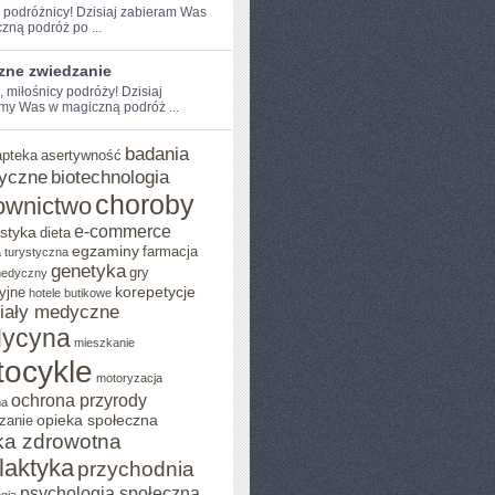
e podróżnicy! Dzisiaj zabieram​ Was
zną podróż po ...
zne zwiedzanie
, miłośnicy podróży! Dzisiaj
my Was w magiczną podróż ...
badania
apteka
asertywność
yczne
biotechnologia
choroby
ownictwo
e-commerce
styka
dieta
egzaminy
farmacja
 turystyczna
genetyka
gry
medyczny
korepetycje
yjne
hotele butikowe
iały medyczne
ycyna
mieszkanie
ocykle
motoryzacja
ochrona przyrody
na
opieka społeczna
zanie
ka zdrowotna
ilaktyka
przychodnia
psychologia społeczna