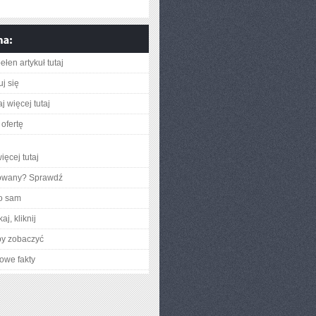
łen artykuł tutaj
j się
j więcej tutaj
ofertę
ięcej tutaj
gowany? Sprawdź
o sam
aj, kliknij
by zobaczyć
owe fakty