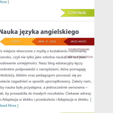
More ]
CONTINUE
ADMIN
MAR - 8 - 2026
MOŻLIWOŚĆ
NAUKA
KOMENTOWANIA
To miejsce stworzone z myślą o kształceniu rozumianej
szeroko, czyli nie tylko jako szkolna nauka, ale też jako
JĘZYKA
ZOSTAŁA WYŁĄCZONA
budowanie umiejętności. Nasz blog edukacyjny łączy
ANGIELSKIEGO
konkretne podpowiedzi z narzędziami, które pomagają
młodzieży, bliskim oraz pedagogom poruszać się po
świecie zagadnień w sposób uporządkowany. Zależy nam,
aby nauka była przystępna, a jednocześnie sensowna –
tak, by prowadziła do trwałych rezultatów. Ciekawe adresy
to Adaptacja w żłobku i przedszkolu i Adaptacja w żłobku
[
Read More ]