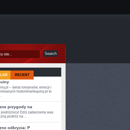
ULAR
RECENT
quiny
iny.pl – świat romansów, emocji i
mnianych historiiHarlequiny.pl to
.
zne przygody na
e podróżnicy!​ Dziś zabierzemy⁣ was
zną podróż na ...
zne odkrycia: P