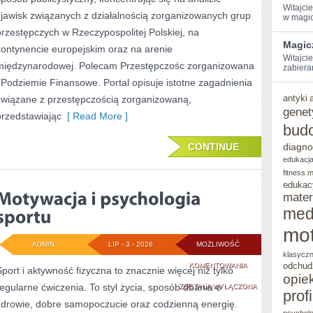
Witajci
zjawisk związanych z działalnością zorganizowanych grup
w magic
przestępczych w Rzeczypospolitej Polskiej, na
Magic
kontynencie europejskim oraz na arenie
Witajcie
międzynarodowej. Polecam Przestępczośc zorganizowana
zabiera
i Podziemie Finansowe. Portal opisuje istotne zagadnienia
antyki
związane z przestępczością zorganizowaną,
genet
przedstawiając
[ Read More ]
bud
CONTINUE
diagno
edukacja
fitness 
edukac
mater
med
mot
ADMIN
LIP - 3 - 2026
MOŻLIWOŚĆ
klasycz
MOTYWACJA
odchud
KOMENTOWANIA
Sport i aktywność fizyczna to znacznie więcej niż tylko
opie
regularne ćwiczenia. To styl życia, sposób dbania o
I
ZOSTAŁA WYŁĄCZONA
prof
zdrowie, dobre samopoczucie oraz codzienną energię.
PSYCHOLOGIA