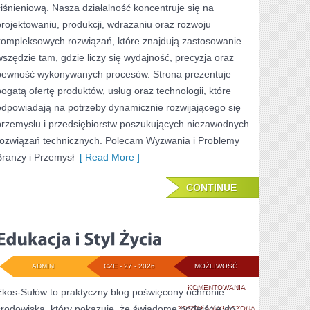
ciśnieniową. Nasza działalność koncentruje się na
ROZWÓJ
projektowaniu, produkcji, wdrażaniu oraz rozwoju
kompleksowych rozwiązań, które znajdują zastosowanie
wszędzie tam, gdzie liczy się wydajność, precyzja oraz
pewność wykonywanych procesów. Strona prezentuje
bogatą ofertę produktów, usług oraz technologii, które
odpowiadają na potrzeby dynamicznie rozwijającego się
przemysłu i przedsiębiorstw poszukujących niezawodnych
rozwiązań technicznych. Polecam Wyzwania i Problemy
Branży i Przemysł
[ Read More ]
CONTINUE
ADMIN
CZE - 27 - 2026
MOŻLIWOŚĆ
EDUKACJA
KOMENTOWANIA
Ekos-Sułów to praktyczny blog poświęcony ochronie
środowiska, który pokazuje, że świadome podejście do
I
ZOSTAŁA WYŁĄCZONA