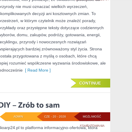
przyrody nie musi oznaczać wielkich wyrzeczeń,
STYL
skomplikowanych decyzji ani kosztownych zmian. To
ŻYCIA
przestrzeń, w którym czytelnik może znaleźć porady,
przykłady oraz przystępne teksty dotyczące codziennych
wyborów, domu, zakupów, podróży, gotowania, energii,
recyklingu, przyrody i nowoczesnych rozwiązań
wspierających bardziej zrównoważony styl życia. Strona
została przygotowana z myślą o osobach, które chcą
lepiej rozumieć współczesne wyzwania środowiskowe, ale
jednocześnie
[ Read More ]
CONTINUE
ADMIN
CZE - 20 - 2026
MOŻLIWOŚĆ
DIY
KOMENTOWANIA
Bioarp24.pl to platforma informacyjno-ofertowa, która