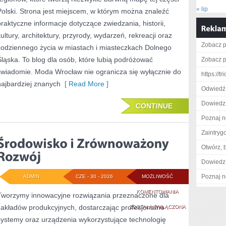
« lip
Polski. Strona jest miejscem, w którym można znaleźć
praktyczne informacje dotyczące zwiedzania, historii,
kultury, architektury, przyrody, wydarzeń, rekreacji oraz
Zobacz p
codziennego życia w miastach i miasteczkach Dolnego
Śląska. To blog dla osób, które lubią podróżować
Zobacz p
świadomie. Moda Wrocław nie ogranicza się wyłącznie do
https://tr
najbardziej znanych
[ Read More ]
Odwiedź 
Dowiedz s
CONTINUE
Poznaj n
Zaintry
Otwórz, 
Dowiedz 
Poznaj n
ADMIN
CZE - 30 - 2026
MOŻLIWOŚĆ
ŚRODOWISKO
KOMENTOWANIA
Tworzymy innowacyjne rozwiązania przeznaczone dla
zakładów produkcyjnych, dostarczając profesjonalne
I
ZOSTAŁA WYŁĄCZONA
systemy oraz urządzenia wykorzystujące technologię
ZRÓWNOWAŻONY