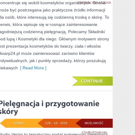
koncentruje się wokół kosmetyków organicznych. Strona
–
ZOSTAŁA WYŁĄCZONA
może być postrzegana jako praktyczne źródło informacji
ZRÓB
dla osób, które interesują się codzienną troską o skórę. To
TO
serwis, która wpisuje się w rosnące zainteresowanie
SAM
łagodniejszą codzienną pielęgnacją. Polecamy Składniki
pod lupą i Kosmetyki dla niego. Głównym motywem strony
jest prezentacja kosmetyków do twarzy, ciała i włosów.
Bioarp24.pl może zainteresować zarówno klientów
indywidualnych, jak i punkty sprzedaży, którzy poszukują
ciekawych
[ Read More ]
CONTINUE
ADMIN
CZE - 19 - 2026
MOŻLIWOŚĆ
PIELĘGNACJA
KOMENTOWANIA
Studio Veriss to tematyczny portal poświęcony pielęgnacji