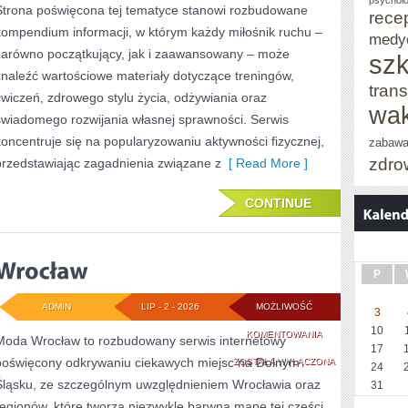
psycholo
Strona poświęcona tej tematyce stanowi rozbudowane
rece
SPORTU
kompendium informacji, w którym każdy miłośnik ruchu –
medy
zarówno początkujący, jak i zaawansowany – może
szk
znaleźć wartościowe materiały dotyczące treningów,
trans
ćwiczeń, zdrowego stylu życia, odżywiania oraz
wak
świadomego rozwijania własnej sprawności. Serwis
koncentruje się na popularyzowaniu aktywności fizycznej,
zabaw
zdro
przedstawiając zagadnienia związane z
[ Read More ]
CONTINUE
P
ADMIN
LIP - 2 - 2026
MOŻLIWOŚĆ
3
10
WROCŁAW
KOMENTOWANIA
Moda Wrocław to rozbudowany serwis internetowy
17
poświęcony odkrywaniu ciekawych miejsc na Dolnym
ZOSTAŁA WYŁĄCZONA
24
Śląsku, ze szczególnym uwzględnieniem Wrocławia oraz
31
regionów, które tworzą niezwykle barwną mapę tej części