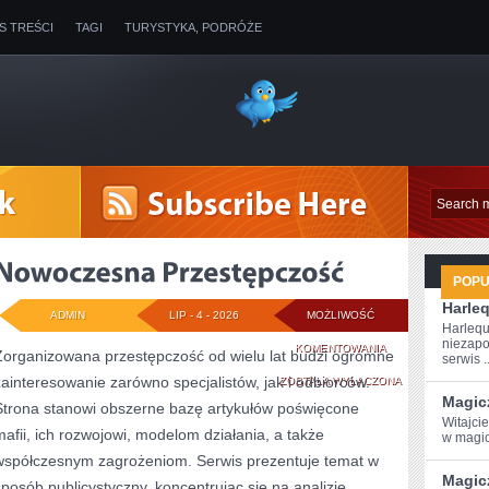
IS TREŚCI
TAGI
TURYSTYKA, PODRÓŻE
POP
Harle
ADMIN
LIP - 4 - 2026
MOŻLIWOŚĆ
Harlequ
niezapo
NOWOCZESNA
KOMENTOWANIA
Zorganizowana przestępczość od wielu lat budzi ogromne
serwis ..
zainteresowanie zarówno specjalistów, jak i odbiorców.
PRZESTĘPCZOŚĆ
ZOSTAŁA WYŁĄCZONA
Magic
Strona stanowi obszerne bazę artykułów poświęcone
Witajci
mafii, ich rozwojowi, modelom działania, a także
w magic
współczesnym zagrożeniom. Serwis prezentuje temat w
Magic
sposób publicystyczny, koncentrując się na analizie