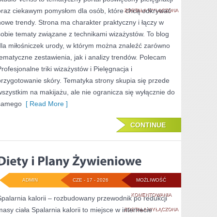
oraz ciekawym pomysłom dla osób, które chcą odkrywać
I
ZOSTAŁA WYŁĄCZONA
nowe trendy. Strona ma charakter praktyczny i łączy w
PRZYGOTOWANIE
sobie tematy związane z technikami wizażystów. To blog
SKÓRY
dla miłośniczek urody, w którym można znaleźć zarówno
tematyczne zestawienia, jak i analizy trendów. Polecam
Profesjonalne triki wizażystów i Pielęgnacja i
przygotowanie skóry. Tematyka strony skupia się przede
wszystkim na makijażu, ale nie ogranicza się wyłącznie do
samego
[ Read More ]
CONTINUE
ADMIN
CZE - 17 - 2026
MOŻLIWOŚĆ
DIETY
KOMENTOWANIA
Spalarnia kalorii – rozbudowany przewodnik po redukcji
masy ciała Spalarnia kalorii to miejsce w internecie
I
ZOSTAŁA WYŁĄCZONA