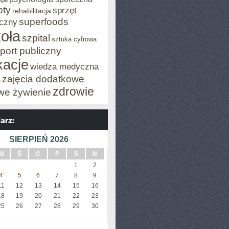
gia
pty
sprzęt
rehabilitacja
superfoods
czny
oła
szpital
sztuka cyfrowa
port publiczny
acje
wiedza medyczna
zajęcia dodatkowe
a
zdrowie
we żywienie
SIERPIEŃ 2026
W
Ś
C
P
S
N
1
2
4
5
6
7
8
9
11
12
13
14
15
16
18
19
20
21
22
23
25
26
27
28
29
30