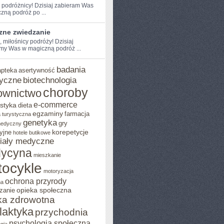
e podróżnicy! Dzisiaj zabieram​ Was
zną podróż po ...
zne zwiedzanie
, miłośnicy podróży! Dzisiaj
my Was w magiczną podróż ...
badania
apteka
asertywność
yczne
biotechnologia
choroby
ownictwo
e-commerce
styka
dieta
egzaminy
farmacja
 turystyczna
genetyka
gry
medyczny
korepetycje
yjne
hotele butikowe
iały medyczne
ycyna
mieszkanie
ocykle
motoryzacja
ochrona przyrody
na
opieka społeczna
zanie
ka zdrowotna
ilaktyka
przychodnia
psychologia społeczna