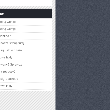
ełną wersję
ełną wersję
identina.pl
naszą stronę tutaj
ię, jak to działa
owe fakty
gowany? Sprawdź
by zobaczyć
się, dlaczego
owe fakty