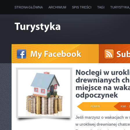
STRONA GŁÓWNA
ARCHIWUM
SPIS TREŚCI
TAGI
TURYSTYKA
ADMIN
KWI - 
Jeśli marzysz o wakacjach w s
w urokliwej drewnianej chatc