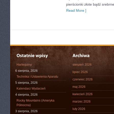
pierścionki złote bądź srebrne
Read More ]
Harlequiny
sierpień 2026
6 sierpnia, 2026
lipiec 2026
Technika i Ustawienia Aparatu
czerwiec 2026
5 sierpnia, 2026
maj 2026
Kalendarz Wydarzeń
kwiecień 2026
4 sierpnia, 2026
Rocky Mountains (Ameryka
marzec 2026
Północna)
luty 2026
3 sierpnia, 2026