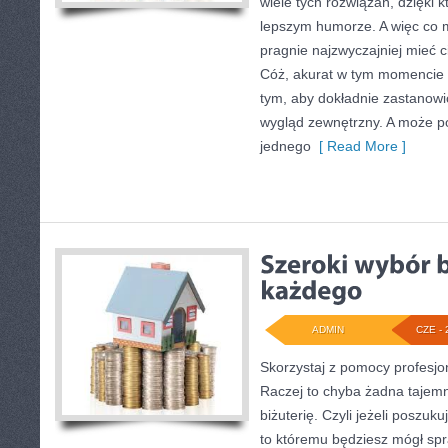
wiele tych rozwiązań, dzięki 
lepszym humorze. A więc co m
pragnie najzwyczajniej mieć 
Cóż, akurat w tym momencie
tym, aby dokładnie zastanowi
wygląd zewnętrzny. A może p
jednego
[ Read More ]
ADMIN
CZE - 
Skorzystaj z pomocy profesj
Raczej to chyba żadna tajemn
biżuterię. Czyli jeżeli poszuk
to któremu będziesz mógł spr