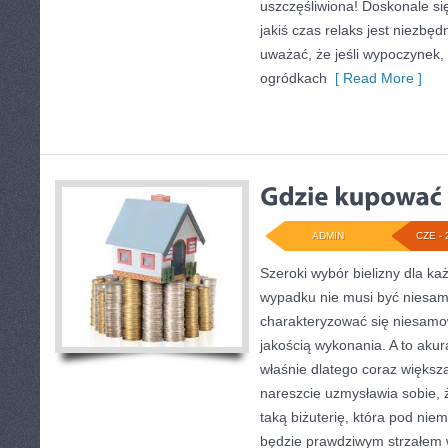
uszczęśliwiona! Doskonale się
jakiś czas relaks jest niezbę
uważać, że jeśli wypoczynek, 
ogródkach
[ Read More ]
ADMIN
CZE - 
Szeroki wybór bielizny dla k
wypadku nie musi być niesam
charakteryzować się niesamo
jakością wykonania. A to akur
właśnie dlatego coraz większa
nareszcie uzmysławia sobie, ż
taką biżuterię, która pod nie
będzie prawdziwym strzałem w