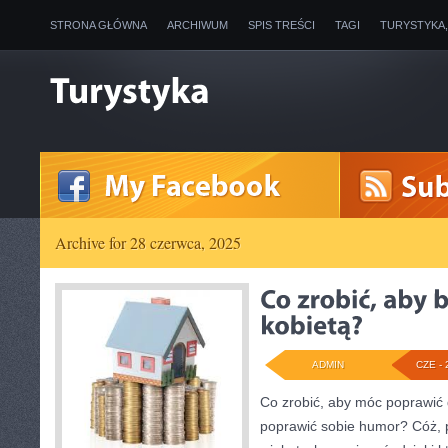
STRONA GŁÓWNA
ARCHIWUM
SPIS TREŚCI
TAGI
TURYSTYKA
Archive for 28 czerwca, 2025
ADMIN
CZE - 
Co zrobić, aby móc poprawić
poprawić sobie humor? Cóż, p