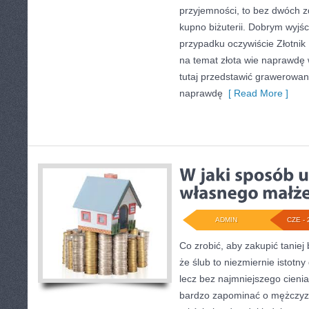
przyjemności, to bez dwóch zd
kupno biżuterii. Dobrym wyjś
przypadku oczywiście Złotnik 
na temat złota wie naprawdę
tutaj przedstawić grawerowan
naprawdę
[ Read More ]
ADMIN
CZE - 
Co zrobić, aby zakupić taniej 
że ślub to niezmiernie istotny
lecz bez najmniejszego cieni
bardzo zapominać o mężczy