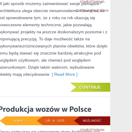
JAK
KOMENTOWANIA
W jaki sposób możemy zainwestować swoje pieniądze?
Architektura ulega obecnie niesamowitemu rozwojowi, co
MOŻEMY
ZOSTAŁA WYŁĄCZONA
jest spowodowane tym, że z roku na rok ukazują się
ZAINWESTOWAĆ
nowoczesne elementy techniczne, jakie pozwalają
SWOJE
wykonywać projekty na jeszcze doskonalszym poziomie i z
PIENIĄDZE?
imponującą precyzją. To daje możliwość także na
wykonywanezróżnicowanych planów obiektów, które dzięki
temu będą stawać się znacznie bardziej atrakcyjne pod
względem użytkowym, ale również pod względem
wizerunkowym. Dzięki takim walorom, wybudowane
obiekty mają zdecydowanie
[ Read More ]
CONTINUE
ADMIN
LIP - 8 - 2025
MOŻLIWOŚĆ
PRODUKCJA
KOMENTOWANIA
Figury zajmujące się ratowaniem stanu fachowego aut