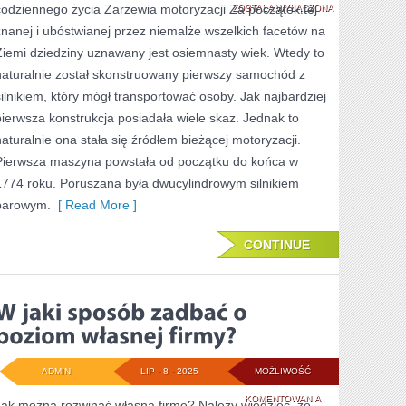
codziennego życia Zarzewia motoryzacji Za początek tej
CO
ZOSTAŁA WYŁĄCZONA
znanej i ubóstwianej przez niemalże wszelkich facetów na
NAM
Ziemi dziedziny uznawany jest osiemnasty wiek. Wtedy to
AUTO?
naturalnie został skonstruowany pierwszy samochód z
silnikiem, który mógł transportować osoby. Jak najbardziej
pierwsza konstrukcja posiadała wiele skaz. Jednak to
naturalnie ona stała się źródłem bieżącej motoryzacji.
Pierwsza maszyna powstała od początku do końca w
1774 roku. Poruszana była dwucylindrowym silnikiem
parowym.
[ Read More ]
CONTINUE
ADMIN
LIP - 8 - 2025
MOŻLIWOŚĆ
W
KOMENTOWANIA
Jak można rozwinąć własną firmę? Należy wiedzieć, że