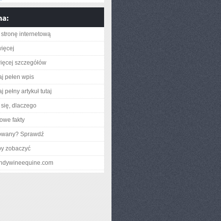
stronę internetową
ięcej
ięcej szczegółów
aj pełen wpis
j pełny artykuł tutaj
się, dlaczego
owe fakty
gowany? Sprawdź
by zobaczyć
randywineequine.com