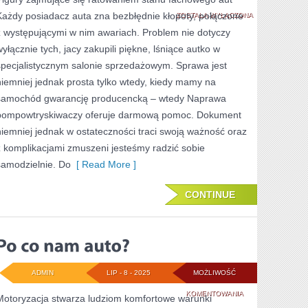
Każdy posiadacz auta zna bezbłędnie kłopoty, połączone
WOZÓW
ZOSTAŁA WYŁĄCZONA
z występującymi w nim awariach. Problem nie dotyczy
W
wyłącznie tych, jacy zakupili piękne, lśniące autko w
POLSCE
specjalistycznym salonie sprzedażowym. Sprawa jest
niemniej jednak prosta tylko wtedy, kiedy mamy na
samochód gwarancję producencką – wtedy Naprawa
pompowtryskiwaczy oferuje darmową pomoc. Dokument
niemniej jednak w ostateczności traci swoją ważność oraz
z komplikacjami zmuszeni jesteśmy radzić sobie
samodzielnie. Do
[ Read More ]
CONTINUE
ADMIN
LIP - 8 - 2025
MOŻLIWOŚĆ
PO
KOMENTOWANIA
Motoryzacja stwarza ludziom komfortowe warunki