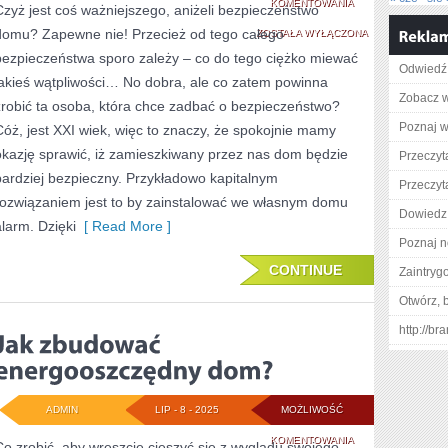
CZY
KOMENTOWANIA
Czyż jest coś ważniejszego, aniżeli bezpieczeństwo
domu? Zapewne nie! Przecież od tego całego
TAK
ZOSTAŁA WYŁĄCZONA
bezpieczeństwa sporo zależy – co do tego ciężko miewać
NAPRAWDĘ
Odwiedź 
jakieś wątpliwości… No dobra, ale co zatem powinna
WARTO
Zobacz w
zrobić ta osoba, która chce zadbać o bezpieczeństwo?
ZAINWESTOWAĆ
Poznaj w
Cóż, jest XXI wiek, więc to znaczy, że spokojnie mamy
okazję sprawić, iż zamieszkiwany przez nas dom będzie
W
Przeczyt
bardziej bezpieczny. Przykładowo kapitalnym
NIERUCHOMOŚCI
Przeczyta
rozwiązaniem jest to by zainstalować we własnym domu
POŁOŻONE
Dowiedz 
alarm. Dzięki
[ Read More ]
NAD
Poznaj n
CONTINUE
Zaintry
MORZEM
Otwórz, 
BAŁTYCKIM?
http://b
ADMIN
LIP - 8 - 2025
MOŻLIWOŚĆ
JAK
KOMENTOWANIA
Co zrobić, aby wreszcie cieszyć się z wyglądu swojego