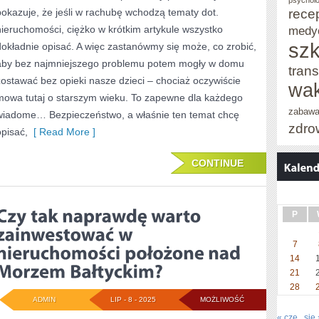
psycholo
rece
pokazuje, że jeśli w rachubę wchodzą tematy dot.
MOŻLIWOŚĆ
nieruchomości, ciężko w krótkim artykule wszystko
medy
NIEUSTANNIE
szk
dokładnie opisać. A więc zastanówmy się może, co zrobić,
WZBOGACAĆ
aby bez najmniejszego problemu potem mogły w domu
trans
zostawać bez opieki nasze dzieci – chociaż oczywiście
RYNEK
wak
mowa tutaj o starszym wieku. To zapewne dla każdego
NIERUCHOMOŚCI
zabaw
wiadome… Bezpieczeństwo, a właśnie ten temat chcę
zdro
opisać,
[ Read More ]
CONTINUE
P
7
14
21
28
ADMIN
LIP - 8 - 2025
MOŻLIWOŚĆ
« cze
sie 