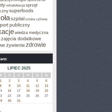
gia
pty
sprzęt
rehabilitacja
superfoods
czny
oła
szpital
sztuka cyfrowa
port publiczny
acje
wiedza medyczna
zajęcia dodatkowe
a
zdrowie
we żywienie
LIPIEC 2025
W
Ś
C
P
S
N
1
2
3
4
5
6
8
9
10
11
12
13
15
16
17
18
19
20
22
23
24
25
26
27
29
30
31
»