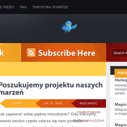
IS TREŚCI
TAGI
TURYSTYKA, PODRÓŻE
POP
Harle
Harlequ
niezapo
serwis ..
ADMIN
LIP - 8 - 2025
MOŻLIWOŚĆ
Magic
Witajci
POSZUKUJEMY
KOMENTOWANIA
Jak zapewnić sobie piękne mieszkanie? Gdy marzymy,
w magic
pewnie bardzo często zdarza się nam pomyśleć o
PROJEKTU
ZOSTAŁA WYŁĄCZONA
Magic