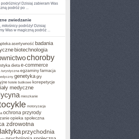
e podróżnicy! Dzisiaj zabieram​ Was
zną podróż po ...
zne zwiedzanie
, miłośnicy podróży! Dzisiaj
my Was w magiczną podróż ...
badania
apteka
asertywność
yczne
biotechnologia
choroby
ownictwo
e-commerce
styka
dieta
egzaminy
farmacja
 turystyczna
genetyka
gry
medyczny
korepetycje
yjne
hotele butikowe
iały medyczne
ycyna
mieszkanie
ocykle
motoryzacja
ochrona przyrody
na
opieka społeczna
zanie
ka zdrowotna
ilaktyka
przychodnia
psychologia społeczna