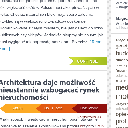
posiadaniu eleganckiego domku jednorodzinnego – no
NASZYCH
Witajci
cóż, większość osób w Polsce musi akceptować życie w
w magic
MARZEŃ
bloku. Chociaż naturalnie i bloki mają sporo zalet, na
Magic
przykład są w większości przypadków doskonale
Witajcie
skomunikowane z całym miastem, nie jest daleko do szkół
zabiera
publicznych czy sklepów. Jednakże skupmy się na tym jak
antyki
musi wyglądać tak naprawdę nasz dom. Przecież
[ Read
genet
More ]
bud
diagno
CONTINUE
edukacja
fitness 
edukac
mater
med
mot
klasycz
odchud
ADMIN
LIP - 8 - 2025
MOŻLIWOŚĆ
opie
ARCHITEKTURA
KOMENTOWANIA
W jaki sposób inwestować w nieruchomości? Stawianie
prof
domostwa to szalenie skomplikowany proces, czyli to
DAJE
ZOSTAŁA WYŁĄCZONA