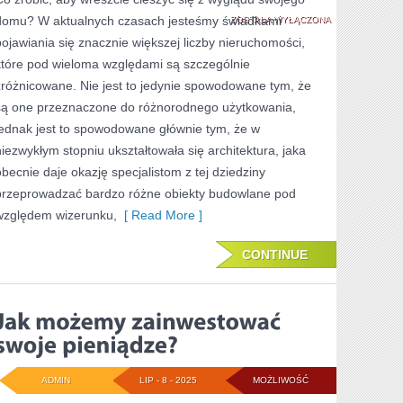
domu? W aktualnych czasach jesteśmy świadkami
ZBUDOWAĆ
ZOSTAŁA WYŁĄCZONA
pojawiania się znacznie większej liczby nieruchomości,
ENERGOOSZCZĘD
które pod wieloma względami są szczególnie
DOM?
zróżnicowane. Nie jest to jedynie spowodowane tym, że
są one przeznaczone do różnorodnego użytkowania,
jednak jest to spowodowane głównie tym, że w
niezwykłym stopniu ukształtowała się architektura, jaka
obecnie daje okazję specjalistom z tej dziedziny
przeprowadzać bardzo różne obiekty budowlane pod
względem wizerunku,
[ Read More ]
CONTINUE
ADMIN
LIP - 8 - 2025
MOŻLIWOŚĆ