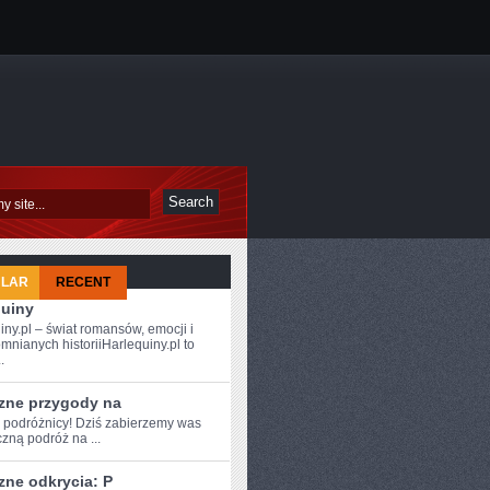
ULAR
RECENT
quiny
iny.pl – świat romansów, emocji i
mnianych historiiHarlequiny.pl to
.
zne przygody na
e podróżnicy!​ Dziś zabierzemy⁣ was
zną podróż na ...
zne odkrycia: P