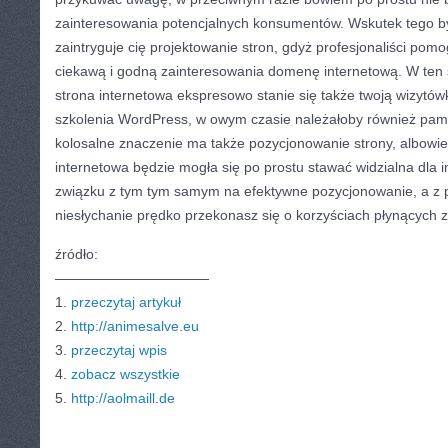
zainteresowania potencjalnych konsumentów. Wskutek tego b
zaintryguje cię projektowanie stron, gdyż profesjonaliści po
ciekawą i godną zainteresowania domenę internetową. W ten
strona internetowa ekspresowo stanie się także twoją wizytówką
szkolenia WordPress, w owym czasie należałoby również pami
kolosalne znaczenie ma także pozycjonowanie strony, albowi
internetowa będzie mogła się po prostu stawać widzialna dla 
związku z tym tym samym na efektywne pozycjonowanie, a z 
niesłychanie prędko przekonasz się o korzyściach płynących z 
źródło:
———————————
1.
przeczytaj artykuł
2.
http://animesalve.eu
3.
przeczytaj wpis
4.
zobacz wszystkie
5.
http://aolmaill.de
CATEGORIES:
TURYSTYKA, PODRÓŻE