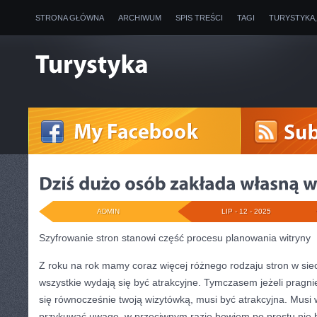
STRONA GŁÓWNA
ARCHIWUM
SPIS TREŚCI
TAGI
TURYSTYKA
ADMIN
LIP - 12 - 2025
Szyfrowanie stron stanowi część procesu planowania witryny
Z roku na rok mamy coraz więcej różnego rodzaju stron w siec
wszystkie wydają się być atrakcyjne. Tymczasem jeżeli pragnie
się równocześnie twoją wizytówką, musi być atrakcyjna. Musi 
przykuwać uwagę, w przeciwnym razie bowiem po prostu nie 