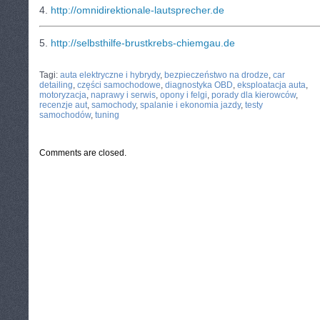
4.
http://omnidirektionale-lautsprecher.de
5.
http://selbsthilfe-brustkrebs-chiemgau.de
CATEGORIES:
TURYSTYKA, PODRÓŻE
Tagi:
auta elektryczne i hybrydy
,
bezpieczeństwo na drodze
,
car
detailing
,
części samochodowe
,
diagnostyka OBD
,
eksploatacja auta
,
motoryzacja
,
naprawy i serwis
,
opony i felgi
,
porady dla kierowców
,
recenzje aut
,
samochody
,
spalanie i ekonomia jazdy
,
testy
samochodów
,
tuning
Comments are closed.