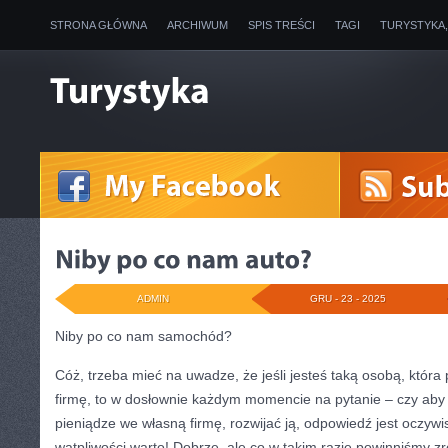
STRONA GŁÓWNA
ARCHIWUM
SPIS TREŚCI
TAGI
TURYSTYKA
ADMIN
GRU - 23 - 2025
Niby po co nam samochód?
Cóż, trzeba mieć na uwadze, że jeśli jesteś taką osobą, która
firmę, to w dosłownie każdym momencie na pytanie – czy ab
pieniądze we własną firmę, rozwijać ją, odpowiedź jest oczywi
wątpliwości warto! Dobrze, ale co w takim razie powinniśmy zr