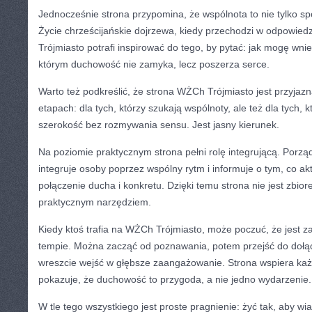
Jednocześnie strona przypomina, że wspólnota to nie tylko spo
Życie chrześcijańskie dojrzewa, kiedy przechodzi w odpowied
Trójmiasto potrafi inspirować do tego, by pytać: jak mogę wni
którym duchowość nie zamyka, lecz poszerza serce.
Warto też podkreślić, że strona WŻCh Trójmiasto jest przyjaz
etapach: dla tych, którzy szukają wspólnoty, ale też dla tych, k
szerokość bez rozmywania sensu. Jest jasny kierunek.
Na poziomie praktycznym strona pełni rolę integrującą. Porząd
integruje osoby poprzez wspólny rytm i informuje o tym, co ak
połączenie ducha i konkretu. Dzięki temu strona nie jest zbio
praktycznym narzędziem.
Kiedy ktoś trafia na WŻCh Trójmiasto, może poczuć, że jest 
tempie. Można zacząć od poznawania, potem przejść do dołąc
wreszcie wejść w głębsze zaangażowanie. Strona wspiera każ
pokazuje, że duchowość to przygoda, a nie jedno wydarzenie.
W tle tego wszystkiego jest proste pragnienie: żyć tak, aby w