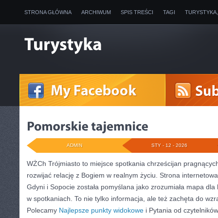
STRONA GŁÓWNA
ARCHIWUM
SPIS TREŚCI
TAGI
TURYSTYKA
ADMIN
STY - 12 - 2026
WŻCh Trójmiasto to miejsce spotkania chrześcijan pragnących
rozwijać relację z Bogiem w realnym życiu. Strona internetow
Gdyni i Sopocie została pomyślana jako zrozumiała mapa dla 
w spotkaniach. To nie tylko informacja, ale też zachęta do wzr
Polecamy
Najlepsze punkty widokowe
i Pytania od czytelnik