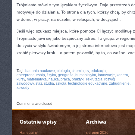
Trójmiasto mówi o tym językiem życzliwym. Daje przestrzeń do 
motywuje do działania. To strona dla tych, którzy chcą, by chr
w domu, w pracy, na uczelni, w relacjach, w decyzjach.
Jeśli więc szukasz miejsca, które pomoże Ci łączyć modlitwę
Trójmiasto jawi się jako bezpieczny adres. To grupa w regionie
do życia w stylu świadomym, a jej strona internetowa jest map
zrobić pierwszy krok – a potem pozwolić, by to, co ważne, zac
CATEGORIES:
TURYSTYKA, PODRÓŻE
Tagi:
badania naukowe
,
biologia
,
chemia
,
cv
,
edukacja
,
entrepreneurship
,
fizyka
,
geografia
,
humanistyka
,
innowacje
,
kariera
,
kursy
,
matematyka
,
nauka
,
praca
,
praktyki
,
rekrutacja
,
rozwój
zawodowy
,
staż
,
studia
,
szkoła
,
technologie edukacyjne
,
zatrudnienie
,
zawody
Comments are closed.
Harlequiny
sierpień 2026