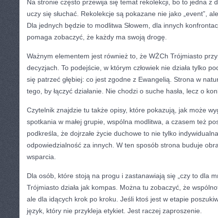
Na stronie często przewija się temat rekolekcji, bo to jedna z 
uczy się słuchać. Rekolekcje są pokazane nie jako „event”, ale
Dla jednych będzie to modlitwa Słowem, dla innych konfrontac
pomaga zobaczyć, że każdy ma swoją drogę.
Ważnym elementem jest również to, że WŻCh Trójmiasto prz
decyzjach. To podejście, w którym człowiek nie działa tylko p
się patrzeć głębiej: co jest zgodne z Ewangelią. Strona w na
tego, by łączyć działanie. Nie chodzi o suche hasła, lecz o ko
Czytelnik znajdzie tu także opisy, które pokazują, jak może w
spotkania w małej grupie, wspólna modlitwa, a czasem też p
podkreśla, że dojrzałe życie duchowe to nie tylko indywidualn
odpowiedzialność za innych. W ten sposób strona buduje obra
wsparcia.
Dla osób, które stoją na progu i zastanawiają się „czy to dla
Trójmiasto działa jak kompas. Można tu zobaczyć, że wspólnot
ale dla idących krok po kroku. Jeśli ktoś jest w etapie poszuki
język, który nie przykleja etykiet. Jest raczej zaproszenie.