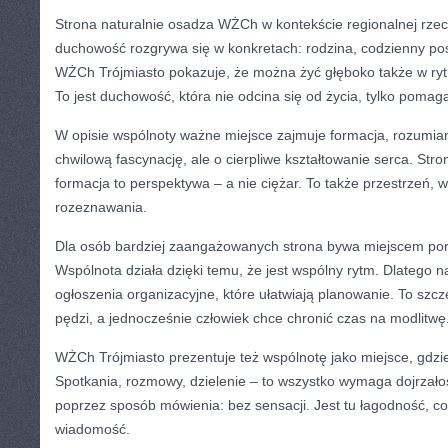
Strona naturalnie osadza WŻCh w kontekście regionalnej rzec
duchowość rozgrywa się w konkretach: rodzina, codzienny poś
WŻCh Trójmiasto pokazuje, że można żyć głęboko także w ryt
To jest duchowość, która nie odcina się od życia, tylko pomag
W opisie wspólnoty ważne miejsce zajmuje formacja, rozumian
chwilową fascynację, ale o cierpliwe kształtowanie serca. St
formacja to perspektywa – a nie ciężar. To także przestrzeń, 
rozeznawania.
Dla osób bardziej zaangażowanych strona bywa miejscem po
Wspólnota działa dzięki temu, że jest wspólny rytm. Dlatego n
ogłoszenia organizacyjne, które ułatwiają planowanie. To szcz
pędzi, a jednocześnie człowiek chce chronić czas na modlitwę
WŻCh Trójmiasto prezentuje też wspólnotę jako miejsce, gdzie
Spotkania, rozmowy, dzielenie – to wszystko wymaga dojrzałoś
poprzez sposób mówienia: bez sensacji. Jest tu łagodność, c
wiadomość.