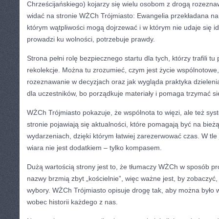
Chrześcijańskiego) kojarzy się wielu osobom z drogą rozeznaw
widać na stronie WŻCh Trójmiasto: Ewangelia przekładana na 
którym wątpliwości mogą dojrzewać i w którym nie udaje się i
prowadzi ku wolności, potrzebuje prawdy.
Strona pełni rolę bezpiecznego startu dla tych, którzy trafili tu
rekolekcje. Można tu zrozumieć, czym jest życie wspólnotowe
rozeznawanie w decyzjach oraz jak wygląda praktyka dzieleni
dla uczestników, bo porządkuje materiały i pomaga trzymać si
WŻCh Trójmiasto pokazuje, że wspólnota to więzi, ale też sy
stronie pojawiają się aktualności, które pomagają być na bież
wydarzeniach, dzięki którym łatwiej zarezerwować czas. W tle
wiara nie jest dodatkiem – tylko kompasem.
Dużą wartością strony jest to, że tłumaczy WŻCh w sposób pros
nazwy brzmią zbyt „kościelnie”, więc ważne jest, by zobaczyć
wybory. WŻCh Trójmiasto opisuje drogę tak, aby można było w
wobec historii każdego z nas.