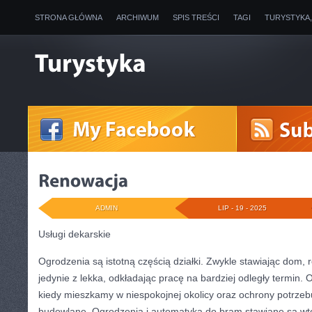
STRONA GŁÓWNA
ARCHIWUM
SPIS TREŚCI
TAGI
TURYSTYKA
ADMIN
LIP - 19 - 2025
Usługi dekarskie
Ogrodzenia są istotną częścią działki. Zwykle stawiając dom, 
jedynie z lekka, odkładając pracę na bardziej odległy termin. 
kiedy mieszkamy w niespokojnej okolicy oraz ochrony potrzeb
budowlane. Ogrodzenia i automatyka do bram stawiane są wte