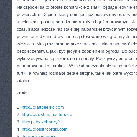
Najczęściej są to proste konstrukcje z siatki, będące jedyni
powierzchni. Dopiero kiedy dom jest już postawiony oraz w p
upiększeniu posesji ogrodzeniem kutym bądź murowanym. Jeże
czas, siatka jeszcze raz staje się najbardziej przydatnym roz
pewno ogrodzenie drewniane są stosowane w ogromnych mias
wiejskich. Mają różnorodne przeznaczenie. Mogą stanowić e
bezpieczeństwa, jak i być jedynie zdobieniem ogrodu. Do bu
wykorzystywane są przeróżne materiały. Począwszy od prost
po murowane konstrukcje. W skład otoczenia nieruchomości 
furtki, a również rozmaite detale strojne, takie jak ostre wyk
zdalnie.
źródło:
———————————
1.
http://craftbeerkc.com
2.
http://crazyfunshooters.de
3.
kliknij aby zobaczyć
4.
http://crossfitcordis.com
5.
dowiedz się więcej