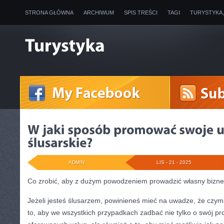
STRONA GŁÓWNA
ARCHIWUM
SPIS TREŚCI
TAGI
TURYSTYKA
ADMIN
LIS - 21 - 2025
Co zrobić, aby z dużym powodzeniem prowadzić własny bizn
Jeżeli jesteś ślusarzem, powinieneś mieć na uwadze, że czym
to, aby we wszystkich przypadkach zadbać nie tylko o swój pro