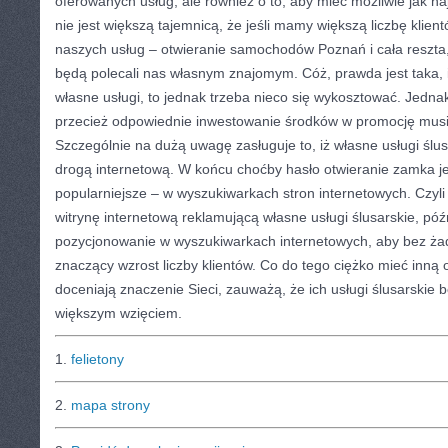
oferowanych usług, ale również o to, aby mieć możliwie jak naj
nie jest większą tajemnicą, że jeśli mamy większą liczbę klientó
naszych usług – otwieranie samochodów Poznań i cała reszta,
będą polecali nas własnym znajomym. Cóż, prawda jest taka, 
własne usługi, to jednak trzeba nieco się wykosztować. Jednak
przecież odpowiednie inwestowanie środków w promocję musi 
Szczególnie na dużą uwagę zasługuje to, iż własne usługi śl
drogą internetową. W końcu choćby hasło otwieranie zamka je
popularniejsze – w wyszukiwarkach stron internetowych. Czyli
witrynę internetową reklamującą własne usługi ślusarskie, póź
pozycjonowanie w wyszukiwarkach internetowych, aby bez ż
znaczący wzrost liczby klientów. Co do tego ciężko mieć inną o
doceniają znaczenie Sieci, zauważą, że ich usługi ślusarskie
większym wzięciem.
1.
felietony
2.
mapa strony