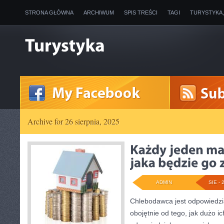
STRONA GŁÓWNA
ARCHIWUM
SPIS TREŚCI
TAGI
TURYSTYKA
Archive for 26 sierpnia, 2025
ADMIN
SIE - 
Chlebodawca jest odpowiedzi
obojętnie od tego, jak dużo i