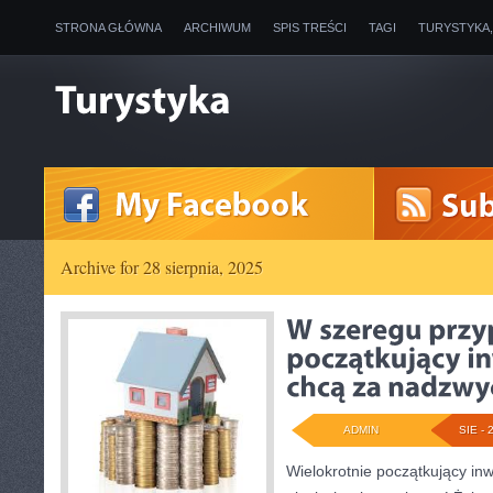
STRONA GŁÓWNA
ARCHIWUM
SPIS TREŚCI
TAGI
TURYSTYKA
Archive for 28 sierpnia, 2025
ADMIN
SIE - 
Wielokrotnie początkujący in